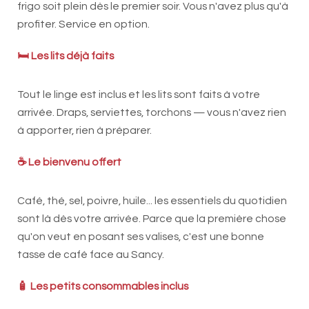
frigo soit plein dès le premier soir. Vous n'avez plus qu'à
profiter. Service en option.
🛏️ Les lits déjà faits
Tout le linge est inclus et les lits sont faits à votre
arrivée. Draps, serviettes, torchons — vous n'avez rien
à apporter, rien à préparer.
☕ Le bienvenu offert
Café, thé, sel, poivre, huile... les essentiels du quotidien
sont là dès votre arrivée. Parce que la première chose
qu'on veut en posant ses valises, c'est une bonne
tasse de café face au Sancy.
🧴 Les petits consommables inclus