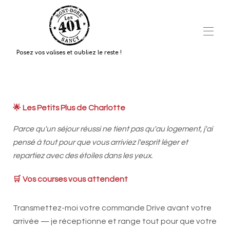
Posez vos valises et oubliez le reste !
Accueil
L'appartement "Le LOFT"
🌟 Les Petits Plus de Charlotte
services
Plan
Parce qu'un séjour réussi ne tient pas qu'au logement, j'ai
Galerie
pensé à tout pour que vous arriviez l'esprit léger et
Tarifs
repartiez avec des étoiles dans les yeux.
Disponibilités
🛒 Vos courses vous attendent
Avis
Contact
Transmettez-moi votre commande Drive avant votre
FAQ
arrivée — je réceptionne et range tout pour que votre